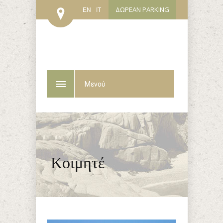
ΔΩΡΕΑΝ PARKING
EN
IT
Μενού
Κοιμητέ