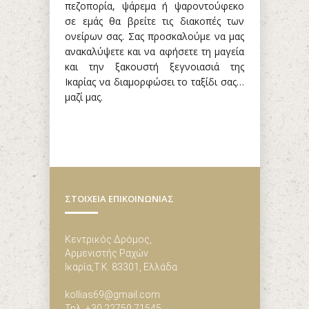
πεζοπορία, ψάρεμα ή ψαροντούφεκο
σε εμάς θα βρείτε τις διακοπές των
ονείρων σας. Σας προσκαλούμε να μας
ανακαλύψετε και να αφήσετε τη μαγεία
και την ξακουστή ξεγνοιασιά της
Ικαρίας να διαμορφώσει το ταξίδι σας…
μαζί μας.
ΣΤΟΙΧΕΙΑ ΕΠΙΚΟΙΝΩΝΙΑΣ
Κεντρικός Δρόμος,
Αρμενιστής Ραχών
Ικαρία,Τ.Κ. 83301, Ελλάδα
kollias69@gmail.com
Τηλ: +30 22750 71545